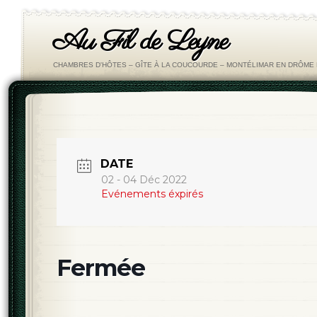
Au Fil de Leyne
CHAMBRES D'HÔTES – GÎTE À LA COUCOURDE – MONTÉLIMAR EN DRÔM
DATE
02 - 04 Déc 2022
Evénements éxpirés
Fermée