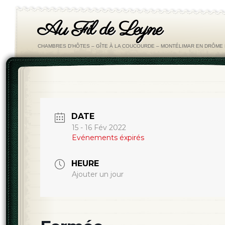
Au Fil de Leyne
CHAMBRES D'HÔTES – GÎTE À LA COUCOURDE – MONTÉLIMAR EN DRÔM
DATE
15 - 16 Fév 2022
Evénements éxpirés
HEURE
Ajouter un jour