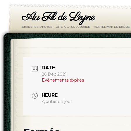
Au Fil de Leyne
CHAMBRES D'HÔTES – GÎTE À LA COUCOURDE – MONTÉLIMAR EN DRÔM
DATE
26 Déc 2021
Evénements éxpirés
HEURE
Ajouter un jour