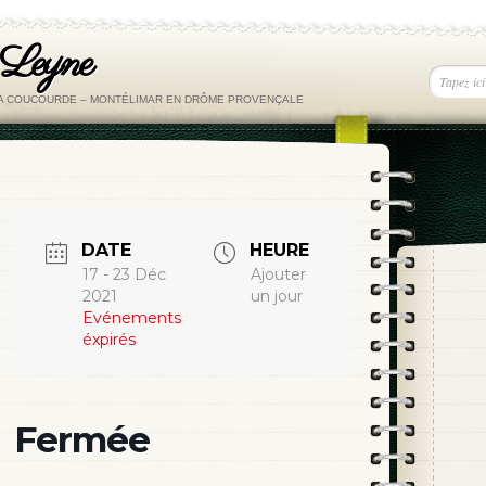
 Leyne
LA COUCOURDE – MONTÉLIMAR EN DRÔME PROVENÇALE
DATE
HEURE
17 - 23 Déc
Ajouter
2021
un jour
Evénements
éxpirés
Fermée