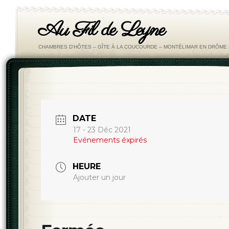
Au Fil de Leyne
CHAMBRES D'HÔTES – GÎTE À LA COUCOURDE – MONTÉLIMAR EN DRÔM
DATE
17 - 23 Déc 2021
Evénements éxpirés
HEURE
Ajouter un jour