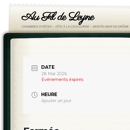
Au Fil de Leyne
CHAMBRES D'HÔTES – GÎTE À LA COUCOURDE – MONTÉLIMAR EN DRÔM
DATE
28 Mar 2026
Evénements éxpirés
HEURE
Ajouter un jour