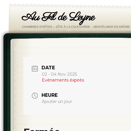
Au Fil de Leyne
CHAMBRES D'HÔTES – GÎTE À LA COUCOURDE – MONTÉLIMAR EN DRÔM
DATE
02 - 04 Nov 2025
Evénements éxpirés
HEURE
Ajouter un jour