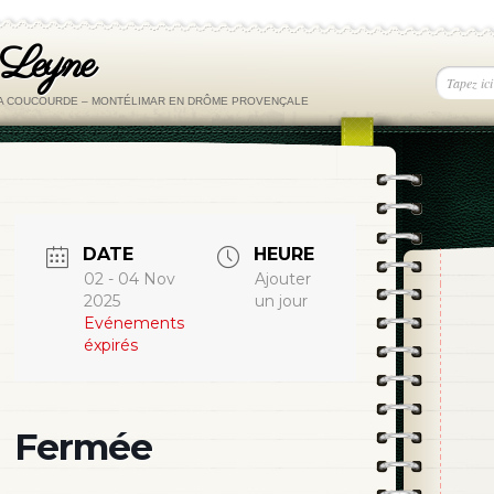
 Leyne
LA COUCOURDE – MONTÉLIMAR EN DRÔME PROVENÇALE
DATE
HEURE
02 - 04 Nov
Ajouter
2025
un jour
Evénements
éxpirés
Fermée