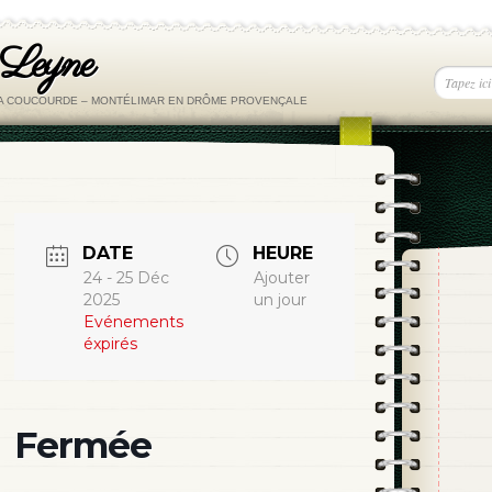
 Leyne
LA COUCOURDE – MONTÉLIMAR EN DRÔME PROVENÇALE
DATE
HEURE
24 - 25 Déc
Ajouter
2025
un jour
Evénements
éxpirés
Fermée