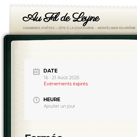
Au Fil de Leyne
CHAMBRES D'HÔTES – GÎTE À LA COUCOURDE – MONTÉLIMAR EN DRÔM
DATE
16 - 21 Août 2025
Evénements éxpirés
HEURE
Ajouter un jour