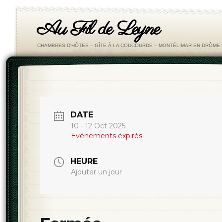
Au Fil de Leyne
CHAMBRES D'HÔTES – GÎTE À LA COUCOURDE – MONTÉLIMAR EN DRÔM
DATE
10 - 12 Oct 2025
Evénements éxpirés
HEURE
Ajouter un jour