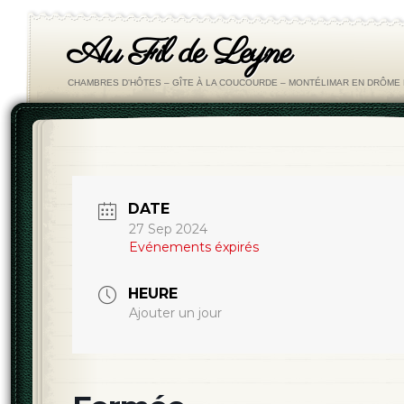
Au Fil de Leyne
CHAMBRES D'HÔTES – GÎTE À LA COUCOURDE – MONTÉLIMAR EN DRÔM
DATE
27 Sep 2024
Evénements éxpirés
HEURE
Ajouter un jour