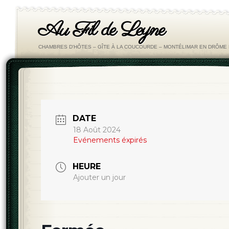
Au Fil de Leyne
CHAMBRES D'HÔTES – GÎTE À LA COUCOURDE – MONTÉLIMAR EN DRÔM
DATE
18 Août 2024
Evénements éxpirés
HEURE
Ajouter un jour