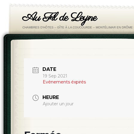
Au Fil de Leyne
CHAMBRES D'HÔTES – GÎTE À LA COUCOURDE – MONTÉLIMAR EN DRÔM
DATE
19 Sep 2021
Evénements éxpirés
HEURE
Ajouter un jour