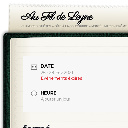
Au Fil de Leyne
CHAMBRES D'HÔTES – GÎTE À LA COUCOURDE – MONTÉLIMAR EN DRÔM
DATE
26 - 28 Fév 2021
Evénements éxpirés
HEURE
Ajouter un jour